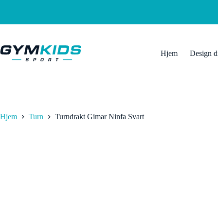
Hopp
til
innholdet
Hjem
Design d
Hjem
Turn
Turndrakt Gimar Ninfa Svart