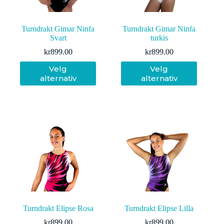
Turndrakt Gimar Ninfa
Turndrakt Gimar Ninfa
Svart
turkis
kr
899.00
kr
899.00
Dette
Dette
Velg
Velg
produktet
produktet
alternativ
alternativ
har
har
flere
flere
varianter.
varianter.
Alternativene
Alternativene
kan
kan
velges
velges
på
på
produktsiden
produktsiden
Turndrakt Elipse Rosa
Turndrakt Elipse Lilla
kr
899.00
kr
899.00