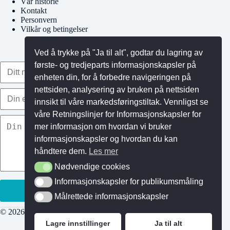
Vår historie
Kontakt
Personvern
Vilkår og betingelser
Ved å trykke på "Ja til alt", godtar du lagring av
første- og tredjeparts informasjonskapsler på
enheten din, for å forbedre navigeringen på
nettsiden, analysering av bruken på nettsiden
innsikt til våre markedsføringstiltak. Vennligst se
våre Retningslinjer for Informasjonskapsler for
mer informasjon om hvordan vi bruker
informasjonskapsler og hvordan du kan
håndtere dem.
Les mer
Nødvendige cookies
Nødvendige cookies
Informasjonskapsler for publikumsmåling
Informasjonskapsler for publikumsmåling
Målrettede informasjonskapsler
Målrettede informasjonskapsler
© 2026 Gymkids AS - Org.nr.: 921 986 157
Lagre innstillinger
Ja til alt