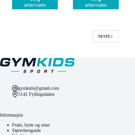
produktet
produktet
alternativ
alternativ
har
har
flere
flere
varianter.
varianter.
Alternativene
Alternativene
kan
kan
velges
velges
NESTE
på
på
produktsiden
produktsiden
gymkids@gmail.com
5141 Fyllingsdalen
Informasjon
Frakt, bytte og retur
Størrelsesguide