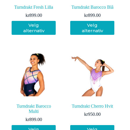
Turndrakt Fresh Lilla
Turndrakt Barocco Blå
kr
899.00
kr
899.00
Dette
Dette
Velg
Velg
produktet
produktet
alternativ
alternativ
har
har
flere
flere
varianter.
varianter.
Alternativene
Alternativene
kan
kan
velges
velges
på
på
produktsiden
produktsiden
Turndrakt Barocco
Turndrakt Cherro Hvit
Multi
kr
950.00
kr
899.00
Dette
Dette
Velg
Velg