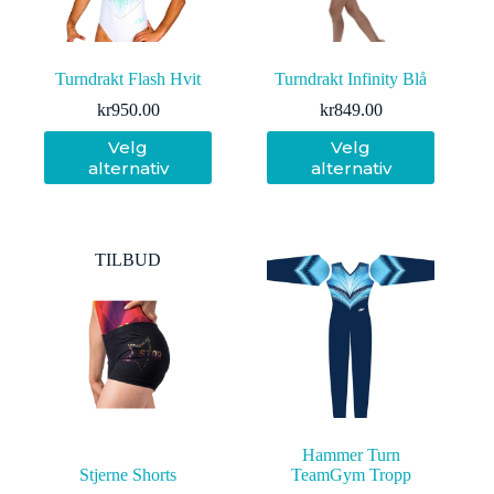
Turndrakt Flash Hvit
Turndrakt Infinity Blå
kr
950.00
kr
849.00
Dette
Dette
Velg
Velg
produktet
produktet
alternativ
alternativ
har
har
flere
flere
varianter.
varianter.
Alternativene
Alternativene
kan
kan
TILBUD
velges
velges
på
på
produktsiden
produktsiden
Hammer Turn
Stjerne Shorts
TeamGym Tropp