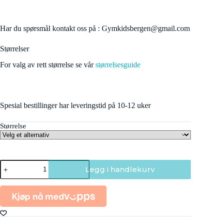
Har du spørsmål kontakt oss på : Gymkidsbergen@gmail.com
Størrelser
For valg av rett størrelse se vår
størrelsesguide
Spesial bestillinger har leveringstid på 10-12 uker
Størrelse
8406
Legg i handlekurv
Gimargym
antall