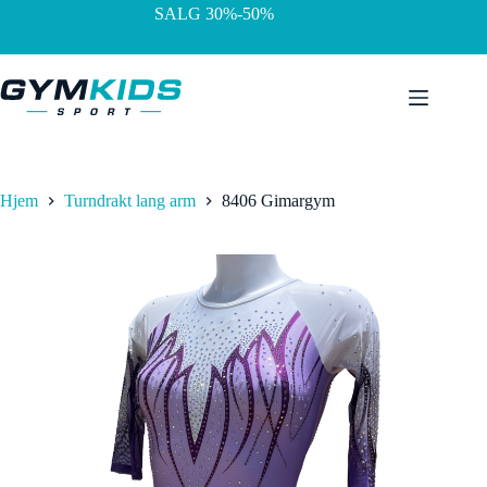
Hopp
SALG 30%-50%
til
innholdet
Hjem
Turndrakt lang arm
8406 Gimargym