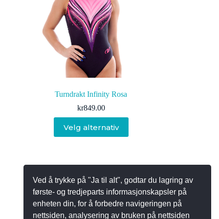
Turndrakt Infinity Rosa
kr
849.00
Dette
Velg alternativ
produktet
har
flere
varianter.
Alternativene
kan
Ved å trykke på "Ja til alt", godtar du lagring av
NESTE
velges
på
første- og tredjeparts informasjonskapsler på
produktsiden
enheten din, for å forbedre navigeringen på
nettsiden, analysering av bruken på nettsiden