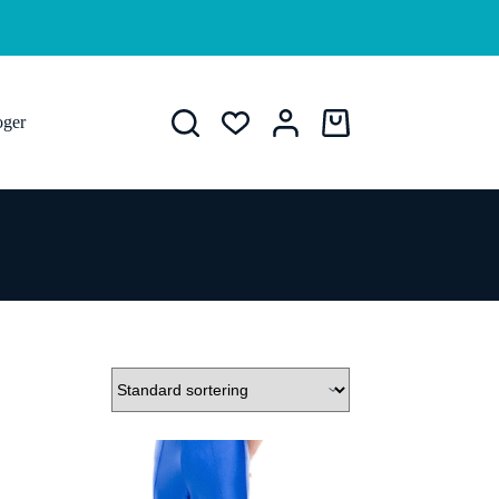
oger
Handlekurv