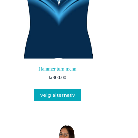
produktsiden
Hammer turn menn
kr
900.00
Dette
Velg alternativ
produktet
har
flere
varianter.
Alternativene
kan
velges
på