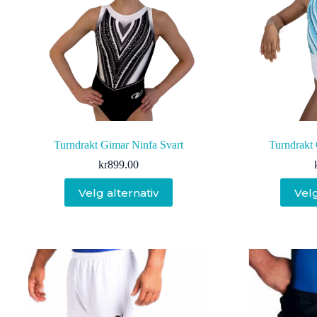
Turndrakt Gimar Ninfa Svart
Turndrakt 
kr
899.00
Dette
Velg alternativ
Velg
produktet
har
flere
varianter.
Alternativene
kan
velges
på
produktsiden