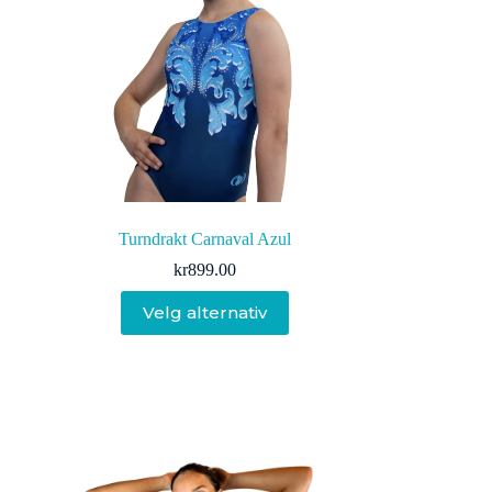
Turndrakt Carnaval Azul
kr
899.00
Dette
Velg alternativ
produktet
har
flere
varianter.
Alternativene
kan
velges
på
produktsiden