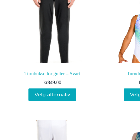
Turnbukse for gutter – Svart
Turndr
kr
849.00
Dette
Velg alternativ
Velg
produktet
har
flere
varianter.
Alternativene
kan
velges
på