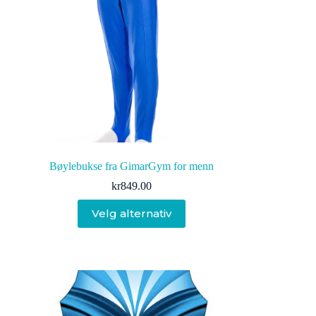
Bøylebukse fra GimarGym for menn
kr
849.00
Dette
Velg alternativ
produktet
har
flere
varianter.
Alternativene
kan
velges
på