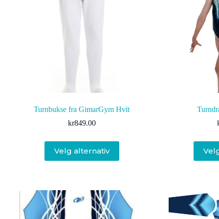
produktsiden
Turnbukse fra GimarGym Hvit
Turndra
kr
849.00
Dette
Velg alternativ
Velg
produktet
har
flere
varianter.
Alternativene
kan
velges
på