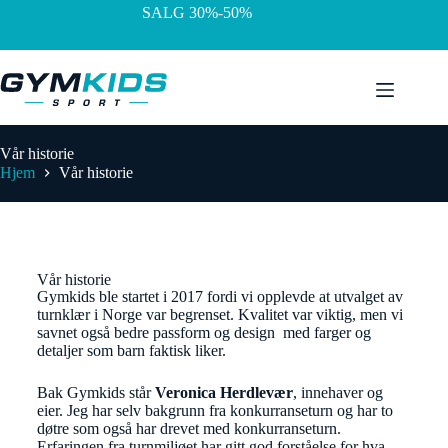
SALG 30%-50%
Vår historie
Hjem
Vår historie
Vår historie
Gymkids ble startet i 2017 fordi vi opplevde at utvalget av
turnklær i Norge var begrenset. Kvalitet var viktig, men vi
savnet også bedre passform og design med farger og
detaljer som barn faktisk liker.
Bak Gymkids står
Veronica Herdlevær
, innehaver og
eier. Jeg har selv bakgrunn fra konkurranseturn og har to
døtre som også har drevet med konkurranseturn.
Erfaringen fra turnmiljøet har gitt god forståelse for hva