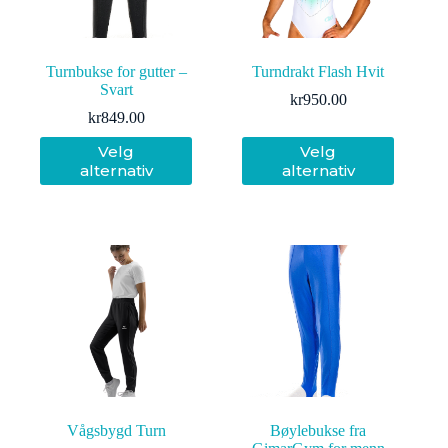
Turnbukse for gutter –
Turndrakt Flash Hvit
Svart
kr
950.00
kr
849.00
Dette
Dette
Velg
Velg
produktet
produktet
alternativ
alternativ
har
har
flere
flere
varianter.
varianter.
Alternativene
Alternativene
kan
kan
velges
velges
på
på
produktsiden
produktsiden
Vågsbygd Turn
Bøylebukse fra