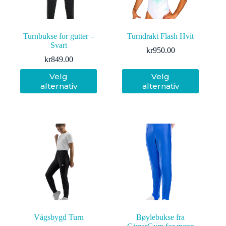
Turnbukse for gutter –
Turndrakt Flash Hvit
Svart
kr
950.00
kr
849.00
Dette
Dette
Velg
Velg
produktet
produktet
alternativ
alternativ
har
har
flere
flere
varianter.
varianter.
Alternativene
Alternativene
kan
kan
velges
velges
på
på
produktsiden
produktsiden
Vågsbygd Turn
Bøylebukse fra