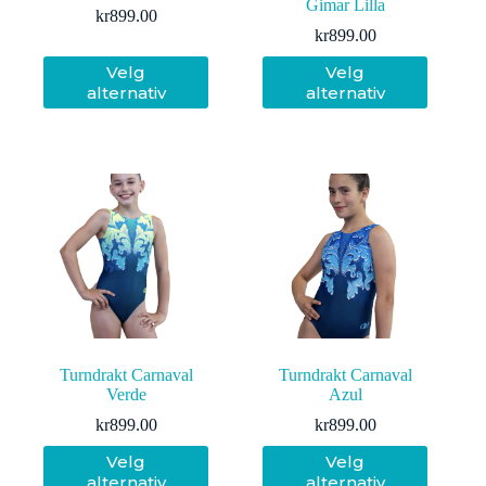
Gimar Lilla
kr
899.00
kr
899.00
Dette
Dette
Velg
Velg
produktet
produktet
alternativ
alternativ
har
har
flere
flere
varianter.
varianter.
Alternativene
Alternativene
kan
kan
velges
velges
på
på
produktsiden
produktsiden
Turndrakt Carnaval
Turndrakt Carnaval
Verde
Azul
kr
899.00
kr
899.00
Dette
Dette
Velg
Velg
produktet
produktet
alternativ
alternativ