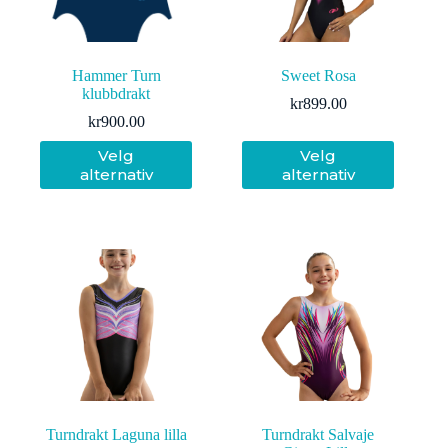
Hammer Turn
Sweet Rosa
klubbdrakt
kr
899.00
kr
900.00
Dette
Dette
Velg
Velg
produktet
produktet
alternativ
alternativ
har
har
flere
flere
varianter.
varianter.
Alternativene
Alternativene
kan
kan
velges
velges
på
på
produktsiden
produktsiden
Turndrakt Laguna lilla
Turndrakt Salvaje