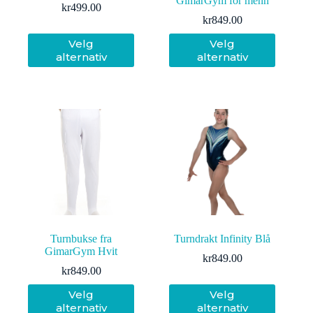
GimarGym for menn
kr
499.00
kr
849.00
Dette
Dette
Velg
Velg
produktet
produktet
alternativ
alternativ
har
har
flere
flere
varianter.
varianter.
Alternativene
Alternativene
kan
kan
velges
velges
på
på
produktsiden
produktsiden
Turnbukse fra
Turndrakt Infinity Blå
GimarGym Hvit
kr
849.00
kr
849.00
Dette
Dette
Velg
Velg
produktet
produktet
alternativ
alternativ