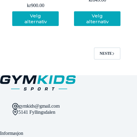
kr
900.00
Dette
Dette
Velg
Velg
produktet
produktet
alternativ
alternativ
har
har
flere
flere
varianter.
varianter.
Alternativene
Alternativene
kan
kan
velges
velges
NESTE
på
på
produktsiden
produktsiden
gymkids@gmail.com
5141 Fyllingsdalen
Informasjon