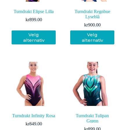
Turndrakt Elipse Lilla
Turndrakt Regnbue
Lyseblå
kr
899.00
kr
900.00
Dette
Dette
Velg
Velg
produktet
produktet
alternativ
alternativ
har
har
flere
flere
varianter.
varianter.
Alternativene
Alternativene
kan
kan
velges
velges
på
på
produktsiden
produktsiden
Turndrakt Infinity Rosa
Turndrakt Tulipan
Grønn
kr
849.00
kr
899.00