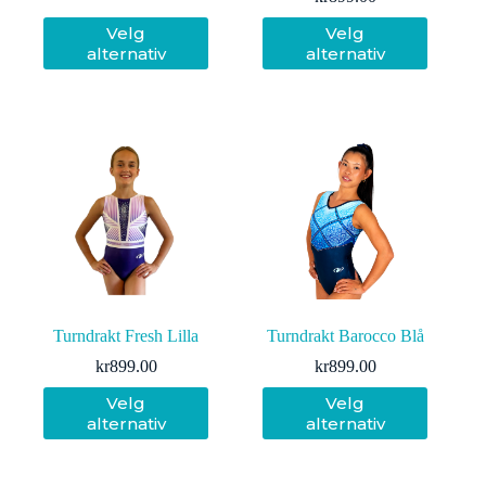
Dette
Dette
Velg
Velg
produktet
produktet
alternativ
alternativ
har
har
flere
flere
varianter.
varianter.
Alternativene
Alternativene
kan
kan
velges
velges
på
på
produktsiden
produktsiden
Turndrakt Fresh Lilla
Turndrakt Barocco Blå
kr
899.00
kr
899.00
Dette
Dette
Velg
Velg
produktet
produktet
alternativ
alternativ
har
har
flere
flere
varianter.
varianter.