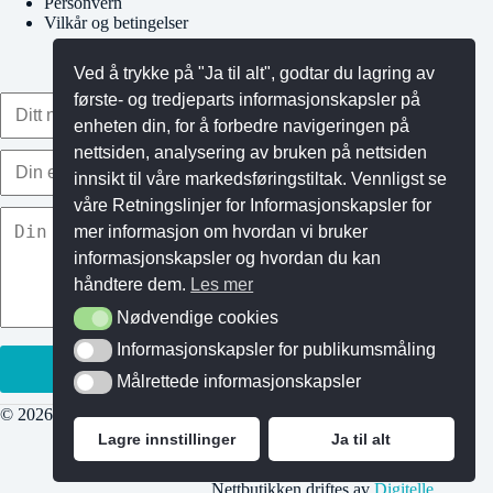
Personvern
Vilkår og betingelser
Ved å trykke på "Ja til alt", godtar du lagring av
første- og tredjeparts informasjonskapsler på
enheten din, for å forbedre navigeringen på
nettsiden, analysering av bruken på nettsiden
innsikt til våre markedsføringstiltak. Vennligst se
våre Retningslinjer for Informasjonskapsler for
mer informasjon om hvordan vi bruker
informasjonskapsler og hvordan du kan
håndtere dem.
Les mer
Nødvendige cookies
Nødvendige cookies
Informasjonskapsler for publikumsmåling
Informasjonskapsler for publikumsmåling
Målrettede informasjonskapsler
Målrettede informasjonskapsler
© 2026 Gymkids AS - Org.nr.: 921 986 157
Lagre innstillinger
Ja til alt
Nettbutikken driftes av
Digitelle