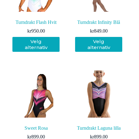
Turndrakt Flash Hvit
Turndrakt Infinity Blå
kr
950.00
kr
849.00
Dette
Dette
Velg
Velg
produktet
produktet
alternativ
alternativ
har
har
flere
flere
varianter.
varianter.
Alternativene
Alternativene
kan
kan
velges
velges
på
på
produktsiden
produktsiden
Sweet Rosa
Turndrakt Laguna lilla
kr
899.00
kr
899.00