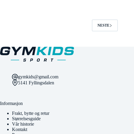
flere
flere
varianter.
varianter.
Alternativene
Alternativene
kan
kan
velges
velges
NESTE
på
på
produktsiden
produktsiden
gymkids@gmail.com
5141 Fyllingsdalen
Informasjon
Frakt, bytte og retur
Størrelsesguide
Vår historie
Kontakt