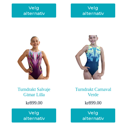
Dette
Dette
Velg
Velg
produktet
produktet
alternativ
alternativ
har
har
flere
flere
varianter.
varianter.
Alternativene
Alternativene
kan
kan
velges
velges
på
på
produktsiden
produktsiden
Turndrakt Salvaje
Turndrakt Carnaval
Gimar Lilla
Verde
kr
899.00
kr
899.00
Dette
Dette
Velg
Velg
produktet
produktet
alternativ
alternativ
har
har
flere
flere