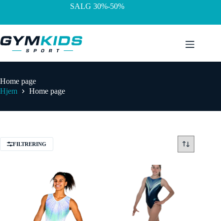
Hopp
SALG 30%-50%
til
innholdet
Home page
Hjem
Home page
FILTRERING