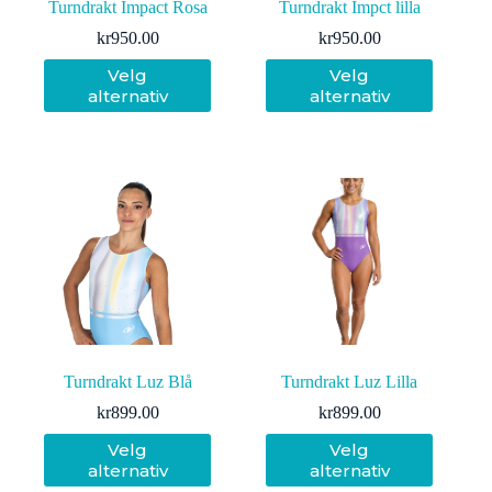
Turndrakt Impact Rosa
Turndrakt Impct lilla
kr
950.00
kr
950.00
Dette
Dette
Velg
Velg
produktet
produktet
alternativ
alternativ
har
har
flere
flere
varianter.
varianter.
Alternativene
Alternativene
kan
kan
velges
velges
på
på
produktsiden
produktsiden
Turndrakt Luz Blå
Turndrakt Luz Lilla
kr
899.00
kr
899.00
Dette
Dette
Velg
Velg
produktet
produktet
alternativ
alternativ
har
har