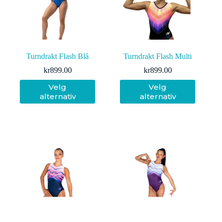
Turndrakt Flash Blå
Turndrakt Flash Multi
kr
899.00
kr
899.00
Dette
Dette
Velg
Velg
produktet
produktet
alternativ
alternativ
har
har
flere
flere
varianter.
varianter.
Alternativene
Alternativene
kan
kan
velges
velges
på
på
produktsiden
produktsiden