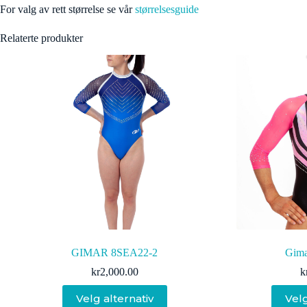
For valg av rett størrelse se vår
størrelsesguide
Relaterte produkter
GIMAR 8SEA22-2
Gim
kr
2,000.00
k
Dette
Velg alternativ
Velg
produktet