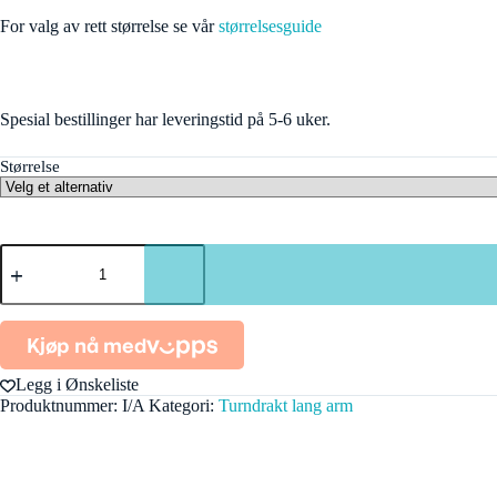
For valg av rett størrelse se vår
størrelsesguide
Spesial bestillinger har leveringstid på 5-6 uker.
Størrelse
8SJU3B
S68
antall
Legg i Ønskeliste
Produktnummer:
I/A
Kategori:
Turndrakt lang arm