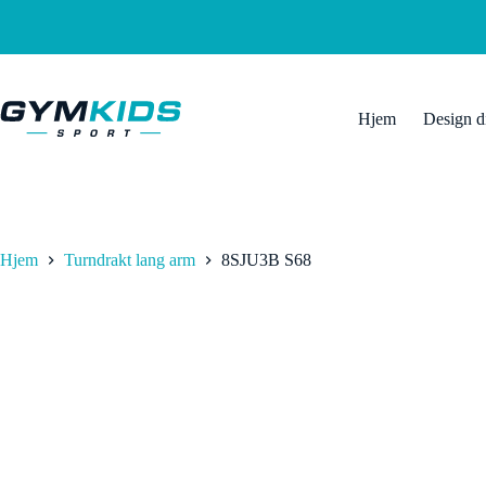
Hopp
til
innholdet
Hjem
Design d
Hjem
Turndrakt lang arm
8SJU3B S68