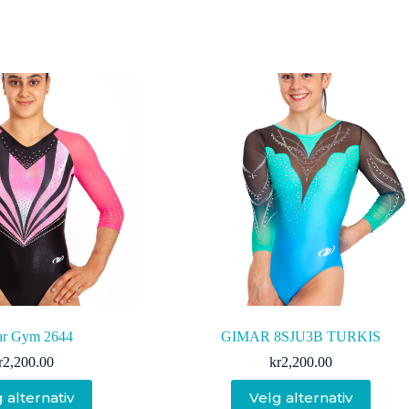
ar Gym 2644
GIMAR 8SJU3B TURKIS
r
2,200.00
kr
2,200.00
Dette
Dette
 alternativ
Velg alternativ
produktet
produktet