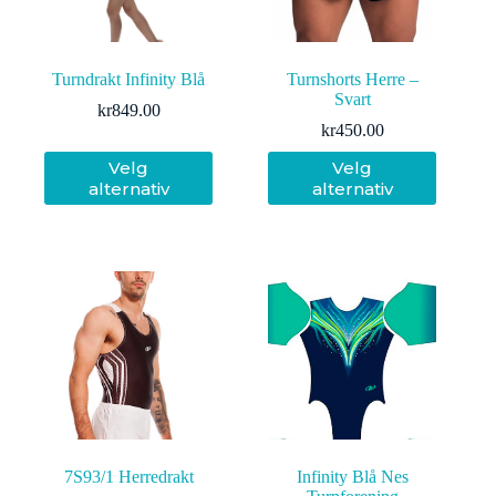
Turndrakt Infinity Blå
Turnshorts Herre –
Svart
kr
849.00
kr
450.00
Dette
Dette
Velg
Velg
produktet
produktet
alternativ
alternativ
har
har
flere
flere
varianter.
varianter.
Alternativene
Alternativene
kan
kan
velges
velges
på
på
produktsiden
produktsiden
7S93/1 Herredrakt
Infinity Blå Nes