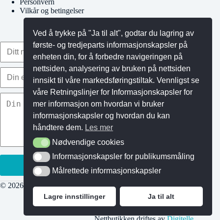
Personvern
Vilkår og betingelser
Ved å trykke på "Ja til alt", godtar du lagring av
første- og tredjeparts informasjonskapsler på
enheten din, for å forbedre navigeringen på
nettsiden, analysering av bruken på nettsiden
innsikt til våre markedsføringstiltak. Vennligst se
våre Retningslinjer for Informasjonskapsler for
mer informasjon om hvordan vi bruker
informasjonskapsler og hvordan du kan
håndtere dem.
Les mer
Nødvendige cookies
Nødvendige cookies
Informasjonskapsler for publikumsmåling
Informasjonskapsler for publikumsmåling
Målrettede informasjonskapsler
Målrettede informasjonskapsler
© 2026 Gymkids AS - Org.nr.: 921 986 157
Lagre innstillinger
Ja til alt
Nettbutikken driftes av
Digitelle