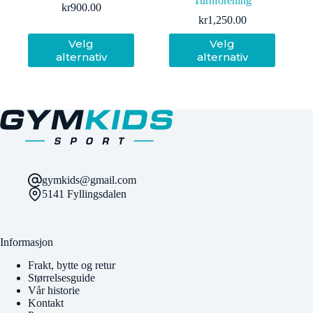
Turnforening
kr
900.00
kr
1,250.00
Dette
Dette
Velg
Velg
produktet
produktet
alternativ
alternativ
har
har
flere
flere
varianter.
varianter.
Alternativene
Alternativene
kan
kan
velges
velges
på
på
produktsiden
produktsiden
gymkids@gmail.com
5141 Fyllingsdalen
Informasjon
Frakt, bytte og retur
Størrelsesguide
Vår historie
Kontakt