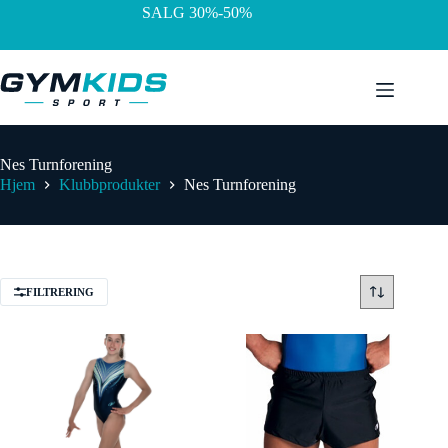
Hopp
SALG 30%-50%
til
innholdet
Nes Turnforening
Hjem
Klubbprodukter
Nes Turnforening
FILTRERING